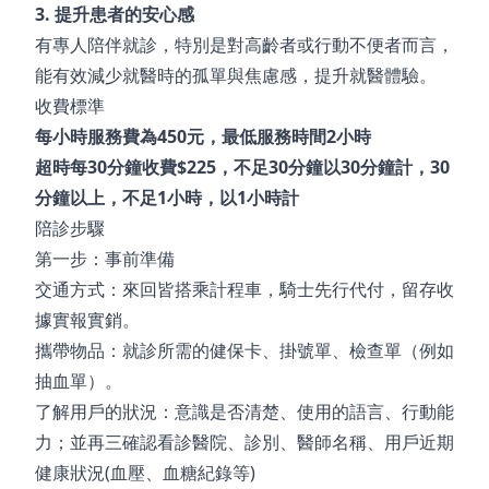
3.
提升患者的安心感
有專人陪伴就診，特別是對高齡者或行動不便者而言，
能有效減少就醫時的孤單與焦慮感，提升就醫體驗。
收費標準
每小時服務費為450元，
最低服務時間2小時
超時每30分鐘收費$225，不足30分鐘以30分鐘計，
30
分鐘以上，不足1小時，以1小時計
陪診步驟
第一步：事前準備
交通方式：來回皆搭乘計程車，騎士先行代付，留存收
據實報實銷。
攜帶物品：就診所需的健保卡、掛號單、檢查單（例如
抽血單）。
了解用戶的狀況：意識是否清楚、使用的語言、行動能
力；並再三確認看診醫院、診別、醫師名稱、用戶近期
健康狀況(血壓、血糖紀錄等)